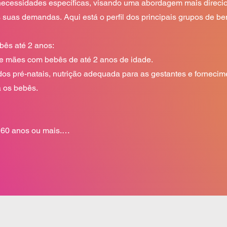
ecessidades específicas, visando uma abordagem mais direcion
 suas demandas. Aqui está o perfil dos principais grupos de bene
ês até 2 anos:

e mães com bebês de até 2 anos de idade.

s pré-natais, nutrição adequada para as gestantes e fornecime
 os bebês.

60 anos ou mais.

os de saúde, alimentação balanceada e suporte para questões 
to.

dade acima de 40 anos.

à saúde feminina, empoderamento e capacitação para oportuni