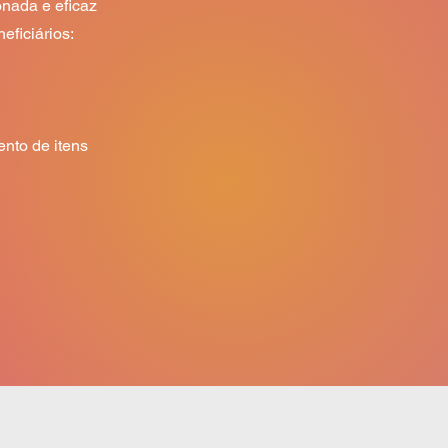
ada e eficaz 
ficiários:

nto de itens 
relacionadas 
dades de 