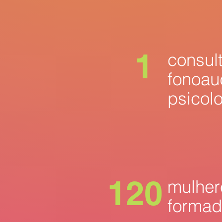
rumo à emancipa
superação dos 
1
consult
fonoau
psicol
120
mulher
formad