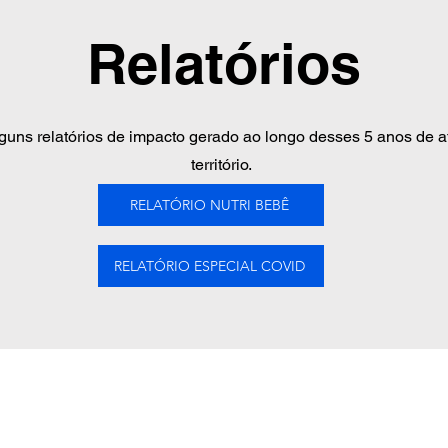
ação.

Relatórios
 escolar e/ou em transição para a vida adulta.

ão, orientação vocacional, desenvolvimento de habilidades e 
guns relatórios de impacto gerado ao longo desses 5 anos de 
.

território.
 escola:

RELATÓRIO NUTRI BEBÊ
não estão atualmente matriculados em instituições educacionais
ração na educação, treinamento e aquisição de habilidades par
RELATÓRIO ESPECIAL COVID
s futuras.

oram identificados com base nas necessidades específicas e na
e de cada categoria. O Programa de Desenvolvimento Social Loc
e personalizado e oportunidades para que esses beneficiários p
o à emancipação, superando os desafios que enfrentam e alc