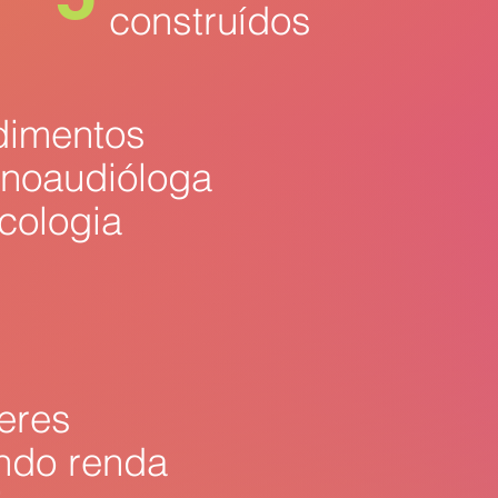
construídos
e a 
dimentos
onoaudióloga
cologia
eres
ndo renda