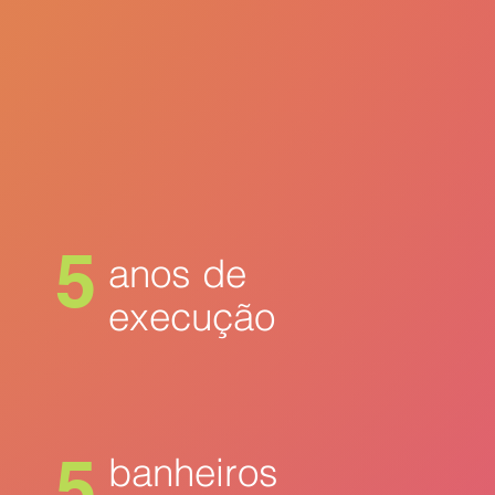
as, 
 sua 
 de 
ento 
xiliá-
ndo a 
5
anos de
o, 
execução
ar as 
ades 
5
banheiros
o 