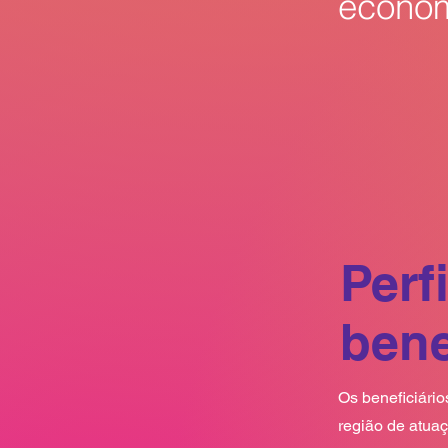
econom
Perf
bene
Os beneficiário
região de atuaç