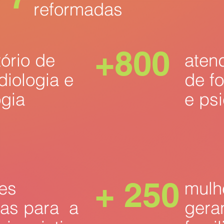
reformadas
ção, possibilitando a construção de um futuro mais promissor 
desafios que enfrentam.
+800
ório de
aten
diologia e
de f
ogia
e psi
+ 250
es
mulh
as para a
gera