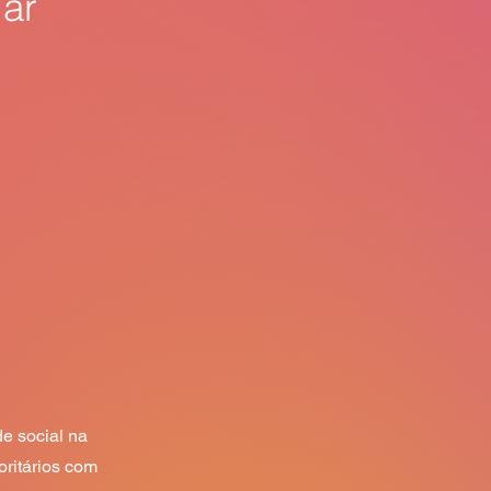
iar
e social na 
ritários com 