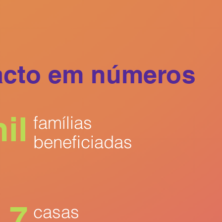
o Novo reforçou suas ações, atendendo às necessidades imediat
limentação para as crianças que dependiam da instituição para
o diária.

se, a sede se tornou uma base humanitária, recebendo centenas
acto em números
ca de ajuda todos os dias. Foi realizado um extenso cadastram
entificando as mais vulneráveis e elaborando estratégias para au
, com o fim do período pandêmico, as doações diminuíram, exigi
il
famílias
ovo projeto para integrar essas famílias na pedagogia do institut
sua emancipação e o início de uma nova jornada.

beneficiadas
se projeto, a partir do esforço estruturado para apoiar e capacit
tradas. Elas foram divididas em grupos conforme suas necessid
sde gestantes e bebês até jovens e pessoas fora da escola. 

7
casas
 oferecer a essas pessoas a oportunidade de trilhar um caminh