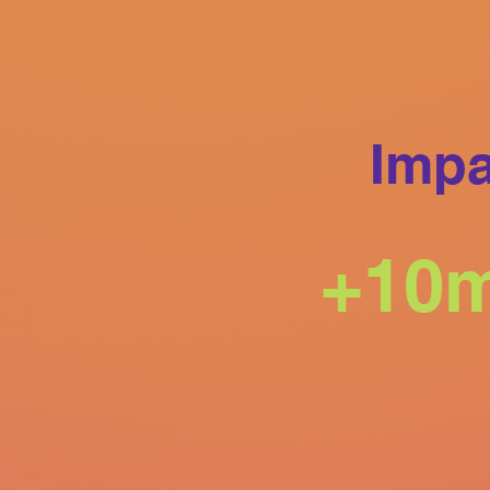
Instituto Mund
como fornecer a
principal refeiçã
No auge da cri
Imp
pessoas em bus
de famílias, id
las. No entanto
+10m
criação de um n
possibilitando 
Assim nasceu es
famílias cadas
específicas, de
O programa visa