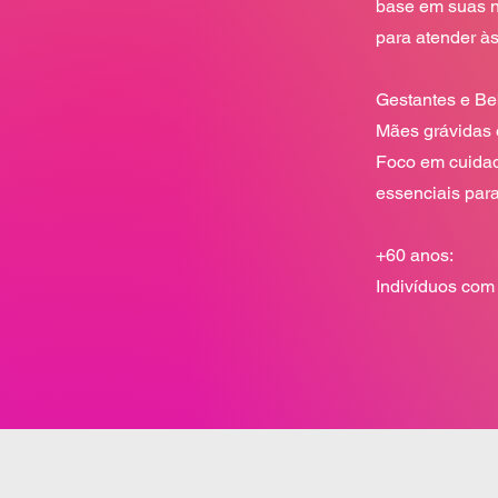
base em suas n
para atender às
Gestantes e Beb
Mães grávidas 
Foco em cuidado
essenciais para
+60 anos:

Indivíduos com 
Foco em cuidad
ao envelhecimen
Mulheres 40+:

Mulheres com i
Foco em apoio 