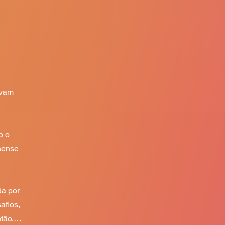
vam 
 o 
ense 
a por 
fios, 
ão, o 