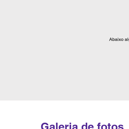
trabalho e educ
Jovens:

Jovens em idade
Foco em educaç
Abaixo al
empregabilidade
Pessoas fora da
Indivíduos que 
Foco na reinteg
suas perspectiva
Esses grupos f
vulnerabilidad
fornecer suport
Galeria de fotos
um caminho rum