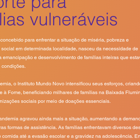
rte para
lias vulneráveis
concebido para enfrentar a situação de miséria, pobreza e 
e social em determinada localidade, nasceu da necessidade de 
 a emancipação e desenvolvimento de famílias inteiras que esta
condições. 

mia, o Instituto Mundo Novo intensificou seus esforços, criando
e à Fome, beneficiando milhares de famílias na Baixada Flumin
nizações sociais por meio de doações essenciais.

andemia agravou ainda mais a situação, aumentando a demand
ras formas de assistência. As famílias enfrentavam diversos desa
e comida até a evasão escolar e a gravidez na adolescência. Ent