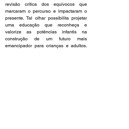
revisão crítica dos equívocos que 
marcaram o percurso e impactaram o 
presente. Tal olhar possibilita projetar 
uma educação que reconheça e 
valorize as potências infantis na 
construção de um futuro mais 
emancipador para crianças e adultos. 
Atualmente, acreditamos que a 
literatura infantil deve não apenas ser 
exposta, mas também ser provocadora, 
conduzindo as crianças à reflexão 
crítica sobre sua realidade, bem como à 
apreciação daquilo que está diante de 
si. A literatura infantil não é apenas uma 
escolha: é um dos eixos principais que 
move as práticas no Instituto Mundo 
Novo. Zilberman (2003) afirma que a 
literatura deve ser interrogadora das 
normas em circulação, impulsionando o 